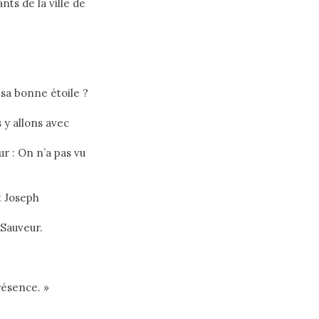
ts de la ville de
 sa bonne étoile ?
s y allons avec
ur : On n’a pas vu
t Joseph
 Sauveur.
résence. »