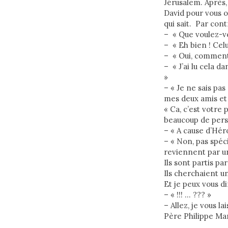
Jérusalem. Après,
David pour vous 
qui sait. Par cont
– « Que voulez-vo
– « Eh bien ! Celu
– « Oui, comment
– « J’ai lu cela d
»
– « Je ne sais pas
mes deux amis et 
« Ca, c’est votre 
beaucoup de perso
– « A cause d’Hér
– « Non, pas spéc
reviennent par un
Ils sont partis pa
Ils cherchaient u
Et je peux vous d
– « !!! … ??? »
– Allez, je vous 
Père Philippe Ma