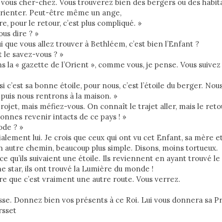
 vous cher-chez. Vous trouverez bien des bergers ou des habitan
orienter. Peut-être même un ange,
re, pour le retour, c’est plus compliqué. »
us dire ? »
i que vous allez trouver à Bethléem, c’est bien l’Enfant ?
 le savez-vous ? »
ans la « gazette de l’Orient », comme vous, je pense. Vous suivez
 si c’est sa bonne étoile, pour nous, c’est l’étoile du berger. Nou
puis nous rentrons à la maison. »
projet, mais méfiez-vous. On connaît le trajet aller, mais le reto
nnes revenir intacts de ce pays ! »
ode ? »
ialement lui. Je crois que ceux qui ont vu cet Enfant, sa mère e
 autre chemin, beaucoup plus simple. Disons, moins tortueux.
rce qu’ils suivaient une étoile. Ils reviennent en ayant trouvé le
ne star, ils ont trouvé la Lumière du monde !
ire que c’est vraiment une autre route. Vous verrez.
laisse. Donnez bien vos présents à ce Roi. Lui vous donnera sa P
rsset