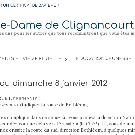
 UN CERTIFICAT DE BAPTÊME
re-Dame de Clignancourt
les uns pour les autres que tous reconnaîtront que vous êtes me
ENTS ET VIE SPIRITUELLE
EDUCATION JEUNESSE
 du dimanche 8 janvier 2012
UR L’ÉPIPHANIE !
ez-vous m’indiquer la route de Bethléem,
très compliqué dans ce sens- là : vous prenez la direction Nati
descendez comme cela vers Jérusalem (la Cité !). Là, vous deman
ez ensuite la route du sud, direction Bethléem, à quelques mi