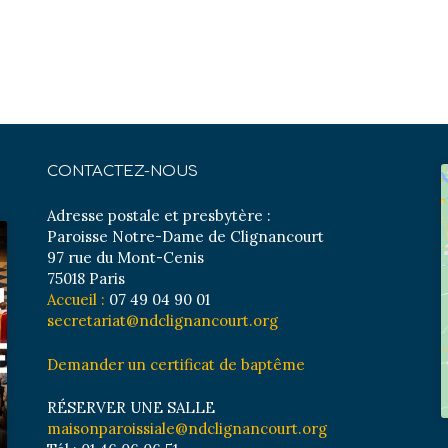
CONTACTEZ-NOUS
Adresse postale et presbytère :
Paroisse Notre-Dame de Clignancourt
97 rue du Mont-Cenis
75018 Paris
Accueil :
07 49 04 90 01
secretariat@ndclignancourt.org
Demander un certificat de baptême
RÉSERVER UNE SALLE
maisonparoissiale@ndclignancourt.org