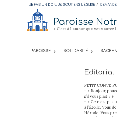
Skip
JE FAIS UN DON, JE SOUTIENS L’ÉGLISE
DEMANDER
to
content
Paroisse Not
« C’est à l’amour que vous aurez 
PAROISSE
SOLIDARITÉ
SACREM
Editorial
PETIT CONTE PO
– « Bonjour, pouv
s’il vous plait ? »
– « Ce n’est pas 
à l’Étoile. Vous 
Hérode. Vous pren