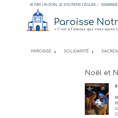
Skip
JE FAIS UN DON, JE SOUTIENS L’ÉGLISE
DEMANDER
to
content
Paroisse Not
« C’est à l’amour que vous aurez 
PAROISSE
SOLIDARITÉ
SACREM
Noël et 
S
1
1
2
2