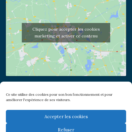
Cliquez pour accepter les cookies
marketing et activer ce contenu
Adresse de l'église
Ce site utilise des cookies pour son bon fonctionnement et pour
(pas de courrier à cette adresse)
améliorer l'expérience de ses visiteurs.
2 place Jules Joffrin - 75018
Metro: Jules Joffrin ou Simplon
Bus : Mairie du XVIII
Accepter les cookies
Refuser