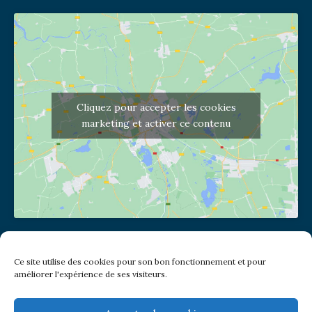
Cliquez pour accepter les cookies
marketing et activer ce contenu
Adresse de l'église
Ce site utilise des cookies pour son bon fonctionnement et pour
(pas de courrier à cette adresse)
améliorer l'expérience de ses visiteurs.
2 place Jules Joffrin - 75018
Metro: Jules Joffrin ou Simplon