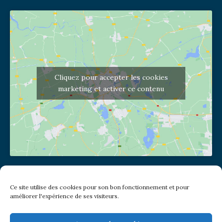
Cliquez pour accepter les cookies
marketing et activer ce contenu
Adresse de l'église
Ce site utilise des cookies pour son bon fonctionnement et pour
(pas de courrier à cette adresse)
améliorer l'expérience de ses visiteurs.
2 place Jules Joffrin - 75018
Metro: Jules Joffrin ou Simplon