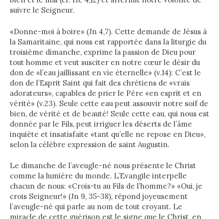
suivre le Seigneur.
«Donne-moi à boire» (Jn 4,7). Cette demande de Jésus à
la Samaritaine, qui nous est rapportée dans la liturgie du
troisième dimanche, exprime la passion de Dieu pour
tout homme et veut susciter en notre cœur le désir du
don de «l’eau jaillissant en vie éternelle» (v.14): C’est le
don de l’Esprit Saint qui fait des chrétiens de «vrais
adorateurs», capables de prier le Père «en esprit et en
vérité» (v.23). Seule cette eau peut assouvir notre soif de
bien, de vérité et de beauté! Seule cette eau, qui nous est
donnée par le Fils, peut irriguer les déserts de l’âme
inquiète et insatisfaite «tant qu’elle ne repose en Dieu»,
selon la célèbre expression de saint Augustin.
Le dimanche de l’aveugle-né nous présente le Christ
comme la lumière du monde. L’Evangile interpelle
chacun de nous: «Crois-tu au Fils de l’homme?» «Oui, je
crois Seigneur!» (Jn 9, 35-38), répond joyeusement
l’aveugle-né qui parle au nom de tout croyant. Le
miracle de cette guérison est le signe que le Christ, en