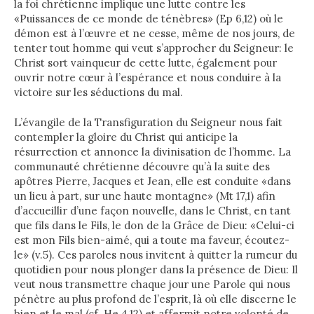
la foi chrétienne implique une lutte contre les
«Puissances de ce monde de ténèbres» (Ep 6,12) où le
démon est à l’œuvre et ne cesse, même de nos jours, de
tenter tout homme qui veut s’approcher du Seigneur: le
Christ sort vainqueur de cette lutte, également pour
ouvrir notre cœur à l’espérance et nous conduire à la
victoire sur les séductions du mal.
L’évangile de la Transfiguration du Seigneur nous fait
contempler la gloire du Christ qui anticipe la
résurrection et annonce la divinisation de l’homme. La
communauté chrétienne découvre qu’à la suite des
apôtres Pierre, Jacques et Jean, elle est conduite «dans
un lieu à part, sur une haute montagne» (Mt 17,1) afin
d’accueillir d’une façon nouvelle, dans le Christ, en tant
que fils dans le Fils, le don de la Grâce de Dieu: «Celui-ci
est mon Fils bien-aimé, qui a toute ma faveur, écoutez-
le» (v.5). Ces paroles nous invitent à quitter la rumeur du
quotidien pour nous plonger dans la présence de Dieu: Il
veut nous transmettre chaque jour une Parole qui nous
pénètre au plus profond de l’esprit, là où elle discerne le
bien et le mal (cf. He 4,12) et affermit notre volonté de