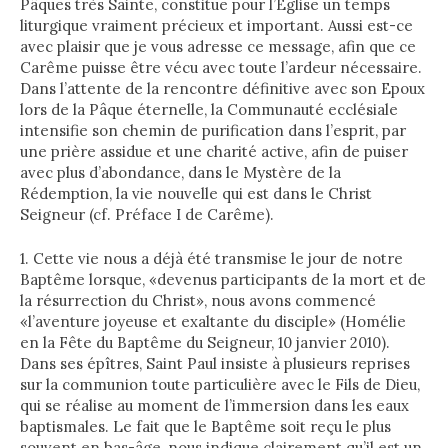
Pâques très Sainte, constitue pour l’Eglise un temps
liturgique vraiment précieux et important. Aussi est-ce
avec plaisir que je vous adresse ce message, afin que ce
Carême puisse être vécu avec toute l’ardeur nécessaire.
Dans l’attente de la rencontre définitive avec son Epoux
lors de la Pâque éternelle, la Communauté ecclésiale
intensifie son chemin de purification dans l’esprit, par
une prière assidue et une charité active, afin de puiser
avec plus d’abondance, dans le Mystère de la
Rédemption, la vie nouvelle qui est dans le Christ
Seigneur (cf. Préface I de Carême).
1. Cette vie nous a déjà été transmise le jour de notre
Baptême lorsque, «devenus participants de la mort et de
la résurrection du Christ», nous avons commencé
«l’aventure joyeuse et exaltante du disciple» (Homélie
en la Fête du Baptême du Seigneur, 10 janvier 2010).
Dans ses épîtres, Saint Paul insiste à plusieurs reprises
sur la communion toute particulière avec le Fils de Dieu,
qui se réalise au moment de l’immersion dans les eaux
baptismales. Le fait que le Baptême soit reçu le plus
souvent en bas-âge, nous indique clairement qu’il est un