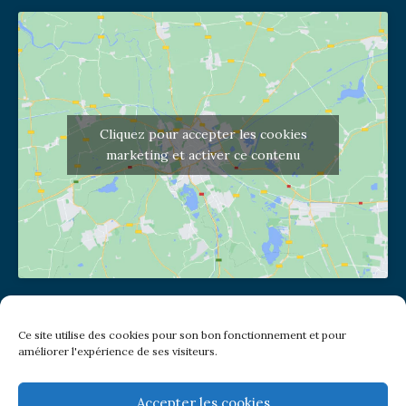
Cliquez pour accepter les cookies
marketing et activer ce contenu
Adresse de l'église
Ce site utilise des cookies pour son bon fonctionnement et pour
(pas de courrier à cette adresse)
améliorer l'expérience de ses visiteurs.
2 place Jules Joffrin - 75018
Metro: Jules Joffrin ou Simplon
Bus : Mairie du XVIII
Accepter les cookies