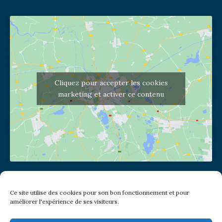
Cliquez pour accepter les cookies
marketing et activer ce contenu
Adresse de l'église
Ce site utilise des cookies pour son bon fonctionnement et pour
(pas de courrier à cette adresse)
améliorer l'expérience de ses visiteurs.
2 place Jules Joffrin - 75018
Metro: Jules Joffrin ou Simplon