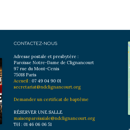
CONTACTEZ-NOUS
Adresse postale et presbytère :
Paroisse Notre-Dame de Clignancourt
97 rue du Mont-Cenis
75018 Paris
Accueil :
07 49 04 90 01
secretariat@ndclignancourt.org
Demander un certificat de baptême
RÉSERVER UNE SALLE
maisonparoissiale@ndclignancourt.org
Tél : 01 46 06 06 51