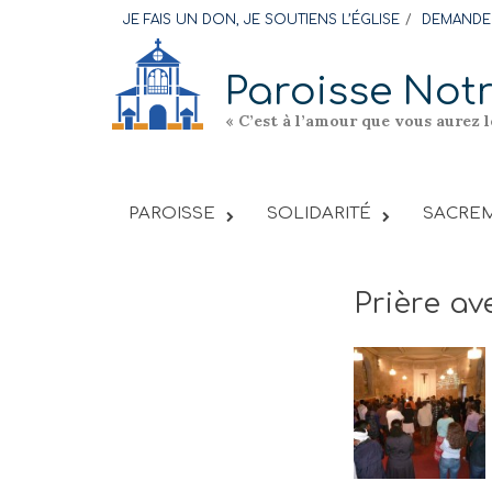
Skip
JE FAIS UN DON, JE SOUTIENS L’ÉGLISE
DEMANDER
to
content
Paroisse Not
« C’est à l’amour que vous aurez 
PAROISSE
SOLIDARITÉ
SACREM
Prière av