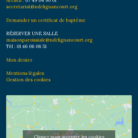
Accueil :
07 49 04 90 01
secretariat@ndclignancourt.org
Demander un certificat de baptême
RÉSERVER UNE SALLE
maisonparoissiale@ndclignancourt.org
Tél : 01 46 06 06 51
Mon denier
Mentions légales
Gestion des cookies
Cliquez pour accepter les cookies