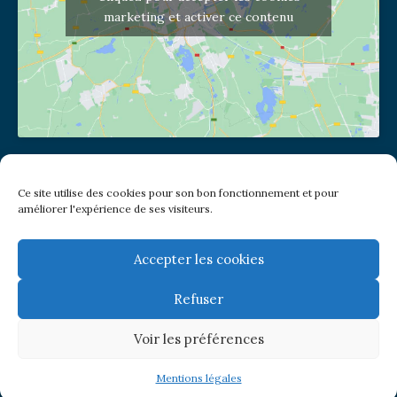
marketing et activer ce contenu
Adresse de l'église
Ce site utilise des cookies pour son bon fonctionnement et pour
(pas de courrier à cette adresse)
améliorer l'expérience de ses visiteurs.
2 place Jules Joffrin - 75018
Metro: Jules Joffrin ou Simplon
Bus : Mairie du XVIII
Accepter les cookies
Refuser
Newsletter
Voir les préférences
© Paroisse Notre-Dame de Clignancourt
Mentions légales