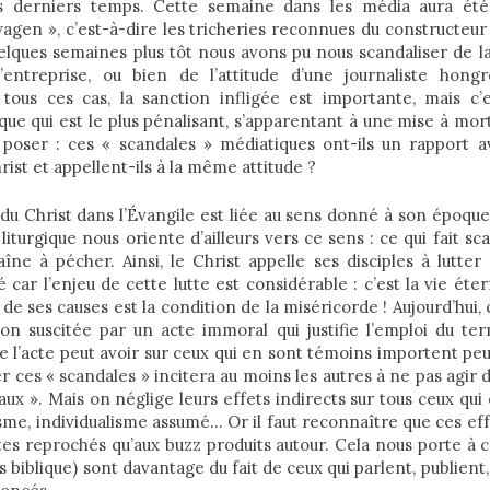
s derniers temps. Cette semaine dans les média aura ét
wagen », c’est-à-dire les tricheries reconnues du constructeu
uelques semaines plus tôt nous avons pu nous scandaliser de l
’entreprise, ou bien de l’attitude d’une journaliste hongr
ous ces cas, la sanction infligée est importante, mais c’
ue qui est le plus pénalisant, s’apparentant à une mise à mort
 poser : ces « scandales » médiatiques ont-ils un rapport a
rist et appellent-ils à la même attitude ?
du Christ dans l’Évangile est liée au sens donné à son époqu
iturgique nous oriente d’ailleurs vers ce sens : ce qui fait sca
aîne à pécher. Ainsi, le Christ appelle ses disciples à lutter
car l’enjeu de cette lutte est considérable : c’est la vie étern
de ses causes est la condition de la miséricorde ! Aujourd’hui, 
ion suscitée par un acte immoral qui justifie l’emploi du te
l’acte peut avoir sur ceux qui en sont témoins importent peu
r ces « scandales » incitera au moins les autres à ne pas agir d
aux ». Mais on néglige leurs effets indirects sur tous ceux qui
me, individualisme assumé… Or il faut reconnaître que ces eff
es reprochés qu’aux buzz produits autour. Cela nous porte à 
s biblique) sont davantage du fait de ceux qui parlent, publient