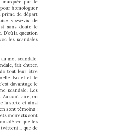
é marquée par le
r pour homologuer
a prime de départ
oise vis-à-vis de
est sans doute le
. D’où la question
vec les scandales
e au mot scandale.
ndale, fait chuter,
 de tout leur être
elle. En effet, le
c’est davantage le
rme scandale. Les
. Au contraire, on
e la sorte et ainsi
 en sont témoins :
ets indirects sont
considérer que les
, twittent… que de