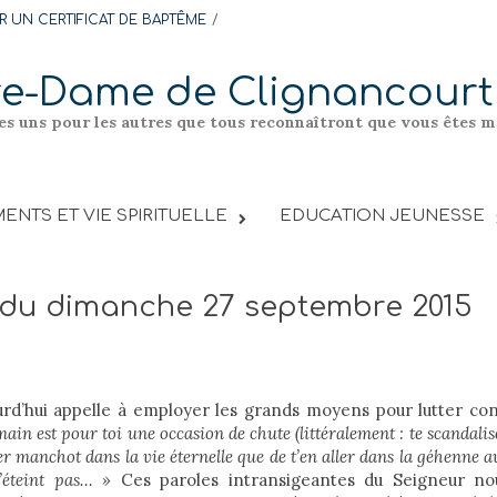
 UN CERTIFICAT DE BAPTÊME
re-Dame de Clignancourt
les uns pour les autres que tous reconnaîtront que vous êtes me
ENTS ET VIE SPIRITUELLE
EDUCATION JEUNESSE
l du dimanche 27 septembre 2015
ourd’hui appelle à employer les grands moyens pour lutter con
 main est pour toi une occasion de chute (littéralement : te scandali
er manchot dans la vie éternelle que de t’en aller dans la géhenne a
’éteint pas… »
Ces paroles intransigeantes du Seigneur no