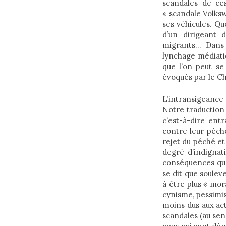
scandales de ce
« scandale Volks
ses véhicules. Q
d’un dirigeant d
migrants… Dans t
lynchage médiatiq
que l’on peut se
évoqués par le Ch
L’intransigeance 
Notre traduction l
c’est-à-dire entr
contre leur péché 
rejet du péché et 
degré d’indignat
conséquences que 
se dit que souleve
à être plus « mor
cynisme, pessimis
moins dus aux act
scandales (au sen