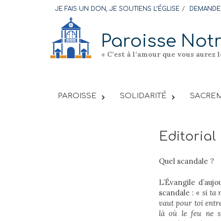
Skip
JE FAIS UN DON, JE SOUTIENS L’ÉGLISE
DEMANDER
to
content
Paroisse Not
« C’est à l’amour que vous aurez 
PAROISSE
SOLIDARITÉ
SACREM
Editoria
Quel scandale ?
L’Évangile d’auj
scandale :
« si ta
vaut pour toi entr
là où le feu ne s