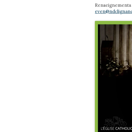
Renseignements 
even@ndclignanc