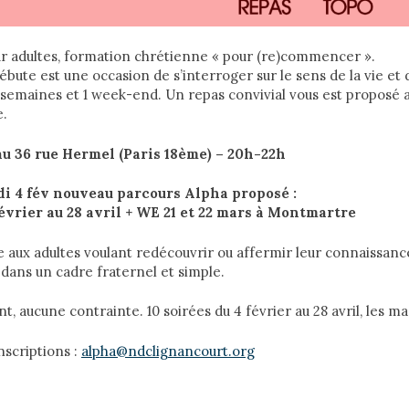
r adultes, formation chrétienne « pour (re)commencer ».
bute est une occasion de s’interroger sur le sens de la vie et d
semaines et 1 week-end. Un repas convivial vous est proposé 
e.
 au 36 rue Hermel (Paris 18ème) – 20h-22h
di 4 fév nouveau parcours Alpha proposé
:
février au 28 avril + WE 21 et 22 mars à Montmartre
e aux adultes voulant redécouvrir ou affermir leur connaissanc
, dans un cadre fraternel et simple.
 aucune contrainte. 10 soirées du 4 février au 28 avril, les ma
nscriptions :
alpha@ndclignancourt.org