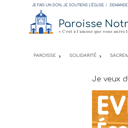
Skip
JE FAIS UN DON, JE SOUTIENS L’ÉGLISE
DEMANDER
to
content
Paroisse Not
« C’est à l’amour que vous aurez 
PAROISSE
SOLIDARITÉ
SACREM
Je veux 