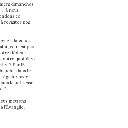
rniers dimanches.
 », à nous
tendons ce
à revisiter nos
secouer dans nos
aint, ce n’est pas
otre tiédeur
s notre quotidien.
iter ? Par 15
chapelet dans le
 régulier avec
dans la petitesse
e ?
 nous mettons
 l’Évangile,