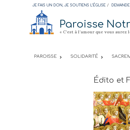
Skip
JE FAIS UN DON, JE SOUTIENS L’ÉGLISE
DEMANDER
to
content
Paroisse Not
« C’est à l’amour que vous aurez 
PAROISSE
SOLIDARITÉ
SACREM
Édito et 