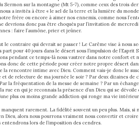
 du Sermon sur la montagne (Mt 5-7), comme ceux des trois de
 nous a invités à être « le sel de la terre et la lumière du monde
 notre frère ou encore à aimer nos ennemis, comme nous l’en
 devrions donc pas être choqués par l’invitation de mercredi 
nes : faire l’aumône, prier et jeûner.
out le contraire qui devrait se passer ! Le Carême vise à nous 
s part pour 40 jours dans le désert sous l’impulsion de l’Esprit S
ions pendant ce temps-là nous vautrer dans notre confort et n
itons donc de cette période pour créer notre propre désert dan
 de la rencontre intime avec Dieu. Comment vais-je donc le susc
 et de relecture de ma journée le soir ? Par deux dizaines de 
Par la fréquentation de la messe de semaine ? Par un échange
a rue en qui je reconnais la présence d’un Dieu qui se dévoile 
’une plus ou moins grande addiction qui ronge ma vie intérieur
manquent rarement. La fidélité souvent un peu plus. Mais, si
n Dieu, alors nous pourrons vraiment nous convertir et croire à
 entendrons lors de l’imposition des cendres.