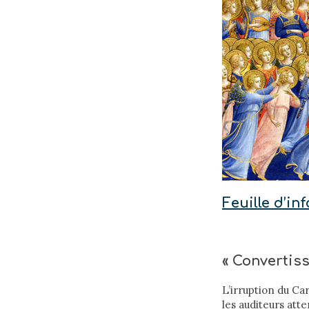
Feuille d’i
« Convertiss
L’irruption du C
les auditeurs att