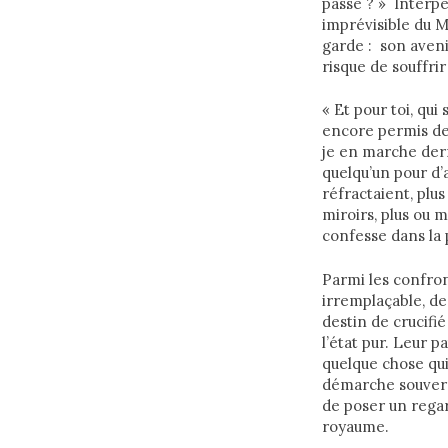
passé ? » Interpel
imprévisible du M
garde : son aveni
risque de souffrir
« Et pour toi, qui
encore permis de 
je en marche derri
quelqu’un pour d’
réfractaient, plus
miroirs, plus ou 
confesse dans la 
Parmi les confront
irremplaçable, de
destin de crucifié
l’état pur. Leur 
quelque chose qui 
démarche souverai
de poser un regar
royaume.