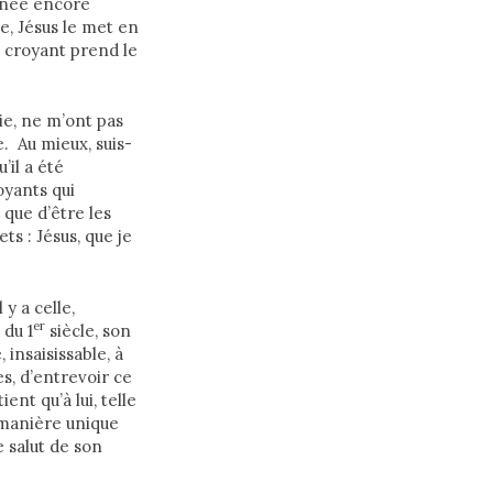
tinée encore
e, Jésus le met en
t croyant prend le
ie, ne m’ont pas
. Au mieux, suis-
’il a été
oyants qui
 que d’être les
s : Jésus, que je
y a celle,
er
 du 1
siècle, son
 insaisissable, à
s, d’entrevoir ce
ent qu’à lui, telle
 manière unique
 salut de son