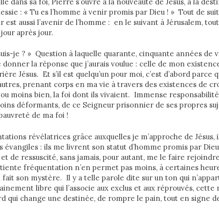
lé dans sa foi, Pierre s’ouvre à la nouveauté de Jésus, à la des
essie : « Tu es l’homme à venir promis par Dieu ! » Tout de suit
r est aussi l’avenir de l’homme : en le suivant à Jérusalem, tou
 jour après jour.
 suis-je ? » Question à laquelle quarante, cinquante années de v
donner la réponse que j’aurais voulue : celle de mon existence
ère Jésus. Et s’il est quelqu’un pour moi, c’est d’abord parce qu
autres, prenant corps en ma vie à travers des existences de cr
 ou moins bien, la foi dont ils vivaient. Immense responsabilité
moins déformants, de ce Seigneur prisonnier de ses propres sujet
pauvreté de ma foi !
ations révélatrices grâce auxquelles je m’approche de Jésus, il 
s évangiles : ils me livrent son statut d’homme promis par Dieu
 et de ressuscité, sans jamais, pour autant, me le faire rejoindre,
patiente fréquentation n’en permet pas moins, à certaines heure
fait son mystère. Il y a telle parole dite sur un ton qui n’apparti
nement libre qui l’associe aux exclus et aux réprouvés, cette
d qui change une destinée, de rompre le pain, tout en signe de