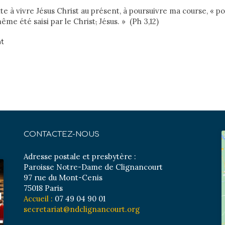
ite à vivre Jésus Christ au présent, à poursuivre ma course, « pou
me été saisi par le Christ
,
Jésus. » (Ph 3,12)
t
CONTACTEZ-NOUS
Adresse postale et presbytère :
Paroisse Notre-Dame de Clignancourt
97 rue du Mont-Cenis
75018 Paris
Accueil :
07 49 04 90 01
secretariat@ndclignancourt.org