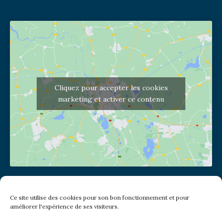
Cliquez pour accepter les cookies
marketing et activer ce contenu
Adresse de l'église
Ce site utilise des cookies pour son bon fonctionnement et pour
(pas de courrier à cette adresse)
améliorer l'expérience de ses visiteurs.
2 place Jules Joffrin - 75018