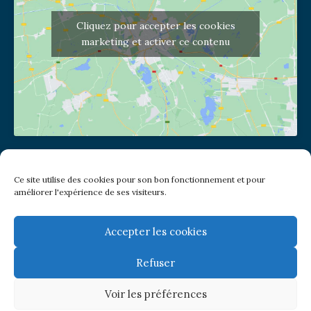
Cliquez pour accepter les cookies
marketing et activer ce contenu
Adresse de l'église
Ce site utilise des cookies pour son bon fonctionnement et pour
(pas de courrier à cette adresse)
améliorer l'expérience de ses visiteurs.
2 place Jules Joffrin - 75018
Metro: Jules Joffrin ou Simplon
Bus : Mairie du XVIII
Accepter les cookies
Refuser
Newsletter
Voir les préférences