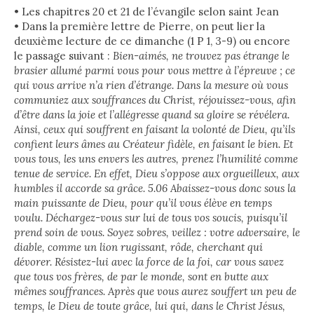
• Les chapitres 20 et 21 de l’évangile selon saint Jean
• Dans la première lettre de Pierre, on peut lier la
deuxième lecture de ce dimanche (1 P 1, 3-9) ou encore
le passage suivant :
Bien-aimés, ne trouvez pas étrange le
brasier allumé parmi vous pour vous mettre à l’épreuve ; ce
qui vous arrive n’a rien d’étrange. Dans la mesure où vous
communiez aux souffrances du Christ, réjouissez-vous, afin
d’être dans la joie et l’allégresse quand sa gloire se révélera.
Ainsi, ceux qui souffrent en faisant la volonté de Dieu, qu’ils
confient leurs âmes au Créateur fidèle, en faisant le bien. Et
vous tous, les uns envers les autres, prenez l’humilité comme
tenue de service. En effet, Dieu s’oppose aux orgueilleux, aux
humbles il accorde sa grâce. 5.06 Abaissez-vous donc sous la
main puissante de Dieu, pour qu’il vous élève en temps
voulu. Déchargez-vous sur lui de tous vos soucis, puisqu’il
prend soin de vous. Soyez sobres, veillez : votre adversaire, le
diable, comme un lion rugissant, rôde, cherchant qui
dévorer. Résistez-lui avec la force de la foi, car vous savez
que tous vos frères, de par le monde, sont en butte aux
mêmes souffrances. Après que vous aurez souffert un peu de
temps, le Dieu de toute grâce, lui qui, dans le Christ Jésus,