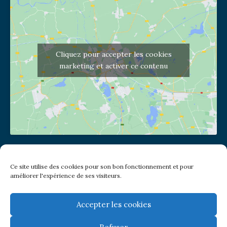
Cliquez pour accepter les cookies
marketing et activer ce contenu
Adresse de l'église
Ce site utilise des cookies pour son bon fonctionnement et pour
(pas de courrier à cette adresse)
améliorer l'expérience de ses visiteurs.
2 place Jules Joffrin - 75018
Metro: Jules Joffrin ou Simplon
Bus : Mairie du XVIII
Accepter les cookies