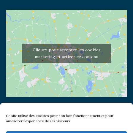
Cliquez pour accepter les cookies
marketing et activer ce contenu
Adresse de l'église
Ce site utilise des cookies pour son bon fonctionnement et pour
(pas de courrier à cette adresse)
améliorer l'expérience de ses visiteurs.
2 place Jules Joffrin - 75018
Metro: Jules Joffrin ou Simplon