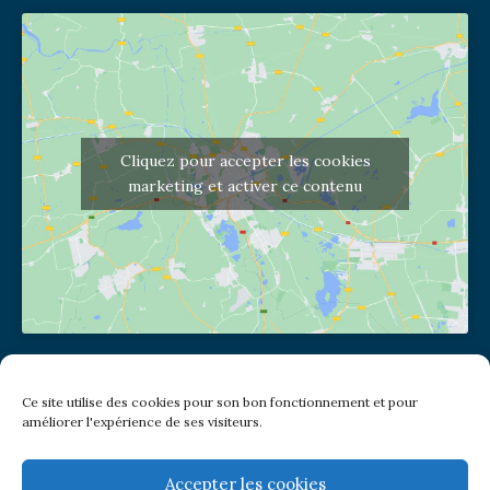
Cliquez pour accepter les cookies
marketing et activer ce contenu
Adresse de l'église
Ce site utilise des cookies pour son bon fonctionnement et pour
(pas de courrier à cette adresse)
améliorer l'expérience de ses visiteurs.
2 place Jules Joffrin - 75018
Metro: Jules Joffrin ou Simplon
Bus : Mairie du XVIII
Accepter les cookies