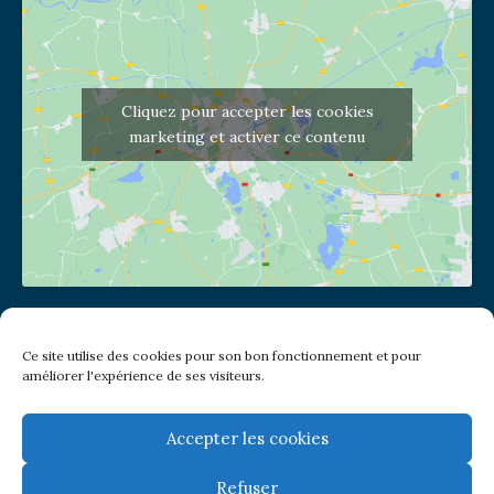
Cliquez pour accepter les cookies
marketing et activer ce contenu
Adresse de l'église
Ce site utilise des cookies pour son bon fonctionnement et pour
(pas de courrier à cette adresse)
améliorer l'expérience de ses visiteurs.
2 place Jules Joffrin - 75018
Metro: Jules Joffrin ou Simplon
Bus : Mairie du XVIII
Accepter les cookies
Refuser