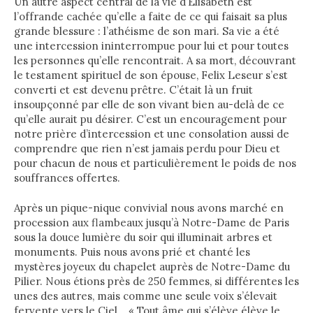
Un autre aspect central de la vie d’Elisabeth est
l’offrande cachée qu’elle a faite de ce qui faisait sa plus
grande blessure : l’athéisme de son mari. Sa vie a été
une intercession ininterrompue pour lui et pour toutes
les personnes qu’elle rencontrait. A sa mort, découvrant
le testament spirituel de son épouse, Felix Leseur s’est
converti et est devenu prêtre. C’était là un fruit
insoupçonné par elle de son vivant bien au-delà de ce
qu’elle aurait pu désirer. C’est un encouragement pour
notre prière d’intercession et une consolation aussi de
comprendre que rien n’est jamais perdu pour Dieu et
pour chacun de nous et particulièrement le poids de nos
souffrances offertes.
Après un pique-nique convivial nous avons marché en
procession aux flambeaux jusqu’à Notre-Dame de Paris
sous la douce lumière du soir qui illuminait arbres et
monuments. Puis nous avons prié et chanté les
mystères joyeux du chapelet auprès de Notre-Dame du
Pilier. Nous étions près de 250 femmes, si différentes les
unes des autres, mais comme une seule voix s’élevait
fervente vers le Ciel… « Tout âme qui s’élève élève le