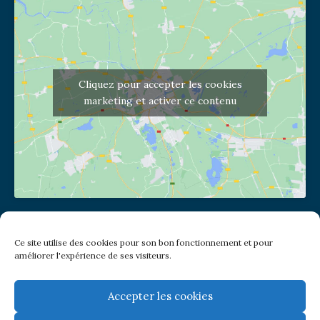
Cliquez pour accepter les cookies
marketing et activer ce contenu
Adresse de l'église
Ce site utilise des cookies pour son bon fonctionnement et pour
(pas de courrier à cette adresse)
améliorer l'expérience de ses visiteurs.
2 place Jules Joffrin - 75018
Metro: Jules Joffrin ou Simplon
Bus : Mairie du XVIII
Accepter les cookies