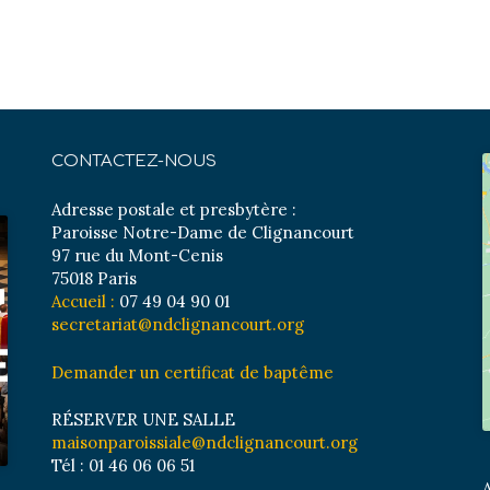
CONTACTEZ-NOUS
Adresse postale et presbytère :
Paroisse Notre-Dame de Clignancourt
97 rue du Mont-Cenis
75018 Paris
Accueil :
07 49 04 90 01
secretariat@ndclignancourt.org
Demander un certificat de baptême
RÉSERVER UNE SALLE
maisonparoissiale@ndclignancourt.org
Tél : 01 46 06 06 51
A