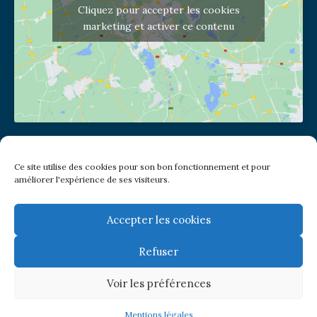
Cliquez pour accepter les cookies
marketing et activer ce contenu
Adresse de l'église
Ce site utilise des cookies pour son bon fonctionnement et pour
(pas de courrier à cette adresse)
améliorer l'expérience de ses visiteurs.
2 place Jules Joffrin - 75018
Metro: Jules Joffrin ou Simplon
Bus : Mairie du XVIII
Accepter les cookies
Refuser
Newsletter
Voir les préférences
© Paroisse Notre-Dame de Clignancourt
Mentions légales