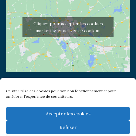
Cliquez pour accepter les cookies
marketing et activer ce contenu
Adresse de l'église
Ce site utilise des cookies pour son bon fonctionnement et pour
(pas de courrier à cette adresse)
améliorer l'expérience de ses visiteurs.
2 place Jules Joffrin - 75018
Metro: Jules Joffrin ou Simplon
Bus : Mairie du XVIII
Accepter les cookies
Refuser
Newsletter