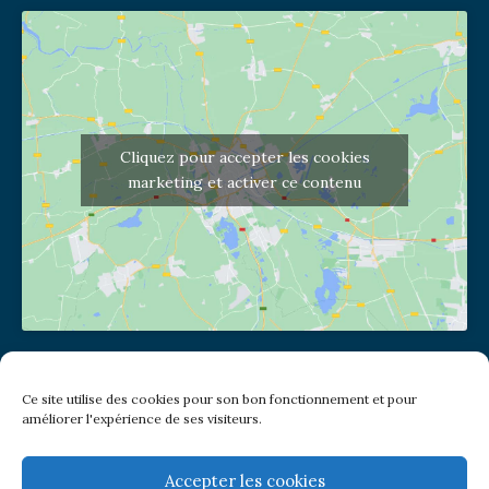
Cliquez pour accepter les cookies
marketing et activer ce contenu
Adresse de l'église
Ce site utilise des cookies pour son bon fonctionnement et pour
(pas de courrier à cette adresse)
améliorer l'expérience de ses visiteurs.
2 place Jules Joffrin - 75018
Metro: Jules Joffrin ou Simplon
Bus : Mairie du XVIII
Accepter les cookies