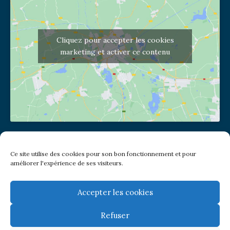
Cliquez pour accepter les cookies
marketing et activer ce contenu
Adresse de l'église
Ce site utilise des cookies pour son bon fonctionnement et pour
(pas de courrier à cette adresse)
améliorer l'expérience de ses visiteurs.
2 place Jules Joffrin - 75018
Metro: Jules Joffrin ou Simplon
Bus : Mairie du XVIII
Accepter les cookies
Refuser
Newsletter