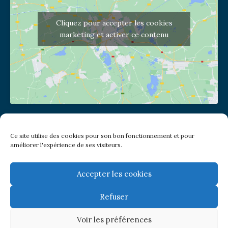
Cliquez pour accepter les cookies
marketing et activer ce contenu
Adresse de l'église
Ce site utilise des cookies pour son bon fonctionnement et pour
(pas de courrier à cette adresse)
améliorer l'expérience de ses visiteurs.
2 place Jules Joffrin - 75018
Metro: Jules Joffrin ou Simplon
Bus : Mairie du XVIII
Accepter les cookies
Refuser
Newsletter
Voir les préférences