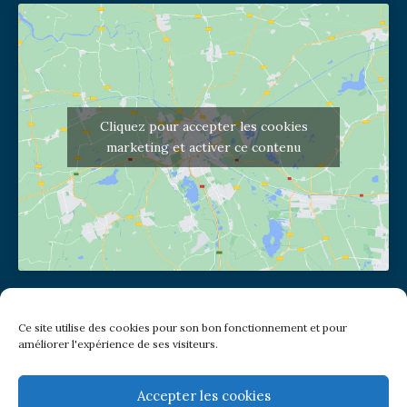
Cliquez pour accepter les cookies
marketing et activer ce contenu
Adresse de l'église
Ce site utilise des cookies pour son bon fonctionnement et pour
(pas de courrier à cette adresse)
améliorer l'expérience de ses visiteurs.
2 place Jules Joffrin - 75018
Metro: Jules Joffrin ou Simplon
Bus : Mairie du XVIII
Accepter les cookies