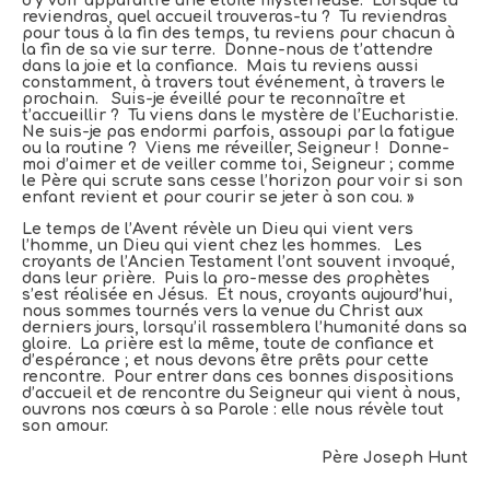
d’y voir apparaître une étoile mystérieuse. Lorsque tu
reviendras, quel accueil trouveras-tu ? Tu reviendras
pour tous à la fin des temps, tu reviens pour chacun à
la fin de sa vie sur terre. Donne-nous de t’attendre
dans la joie et la confiance. Mais tu reviens aussi
constamment, à travers tout événement, à travers le
prochain. Suis-je éveillé pour te reconnaître et
t’accueillir ? Tu viens dans le mystère de l’Eucharistie.
Ne suis-je pas endormi parfois, assoupi par la fatigue
ou la routine ? Viens me réveiller, Seigneur ! Donne-
moi d’aimer et de veiller comme toi, Seigneur ; comme
le Père qui scrute sans cesse l’horizon pour voir si son
enfant revient et pour courir se jeter à son cou. »
Le temps de l’Avent révèle un Dieu qui vient vers
l’homme, un Dieu qui vient chez les hommes. Les
croyants de l’Ancien Testament l’ont souvent invoqué,
dans leur prière. Puis la pro-messe des prophètes
s’est réalisée en Jésus. Et nous, croyants aujourd’hui,
nous sommes tournés vers la venue du Christ aux
derniers jours, lorsqu’il rassemblera l’humanité dans sa
gloire. La prière est la même, toute de confiance et
d’espérance ; et nous devons être prêts pour cette
rencontre. Pour entrer dans ces bonnes dispositions
d’accueil et de rencontre du Seigneur qui vient à nous,
ouvrons nos cœurs à sa Parole : elle nous révèle tout
son amour.
Père Joseph Hunt