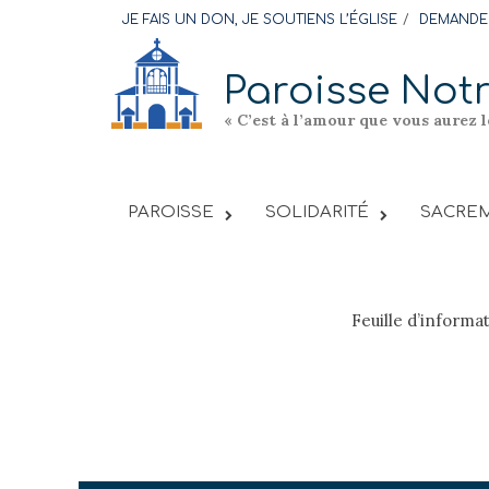
Skip
JE FAIS UN DON, JE SOUTIENS L’ÉGLISE
DEMANDER
to
content
Paroisse Not
« C’est à l’amour que vous aurez 
PAROISSE
SOLIDARITÉ
SACREM
Feuille d’informa