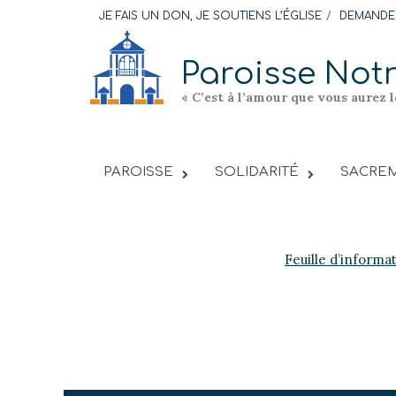
Skip
JE FAIS UN DON, JE SOUTIENS L’ÉGLISE
DEMANDER
to
content
Paroisse Not
« C’est à l’amour que vous aurez 
PAROISSE
SOLIDARITÉ
SACREM
Feuille d’informa