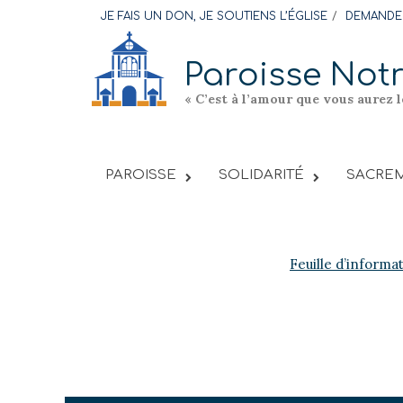
Skip
JE FAIS UN DON, JE SOUTIENS L’ÉGLISE
DEMANDER
to
content
Paroisse Not
« C’est à l’amour que vous aurez 
PAROISSE
SOLIDARITÉ
SACREM
Feuille d’informa