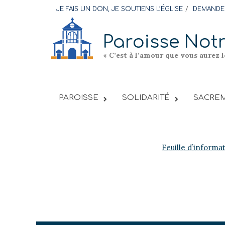
Skip
JE FAIS UN DON, JE SOUTIENS L’ÉGLISE
DEMANDER
to
content
Paroisse Not
« C’est à l’amour que vous aurez 
PAROISSE
SOLIDARITÉ
SACREM
Feuille d’informa