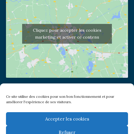
Cliquez pour accepter les cookies
marketing et activer ce contenu
Adresse de l'église
Ce site utilise des cookies pour son bon fonctionnement et pour
(pas de courrier à cette adresse)
améliorer l'expérience de ses visiteurs.
2 place Jules Joffrin - 75018
Metro: Jules Joffrin ou Simplon
Bus : Mairie du XVIII
Accepter les cookies
Refuser