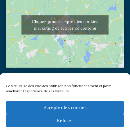
Cliquez pour accepter les cookies
marketing et activer ce contenu
Adresse de l'église
Ce site utilise des cookies pour son bon fonctionnement et pour
(pas de courrier à cette adresse)
améliorer l'expérience de ses visiteurs.
2 place Jules Joffrin - 75018
Metro: Jules Joffrin ou Simplon
Bus : Mairie du XVIII
Accepter les cookies
Refuser
Newsletter