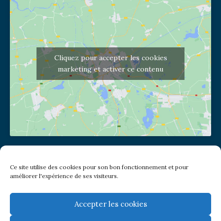
Cliquez pour accepter les cookies
marketing et activer ce contenu
Adresse de l'église
Ce site utilise des cookies pour son bon fonctionnement et pour
(pas de courrier à cette adresse)
améliorer l'expérience de ses visiteurs.
2 place Jules Joffrin - 75018
Metro: Jules Joffrin ou Simplon
Bus : Mairie du XVIII
Accepter les cookies