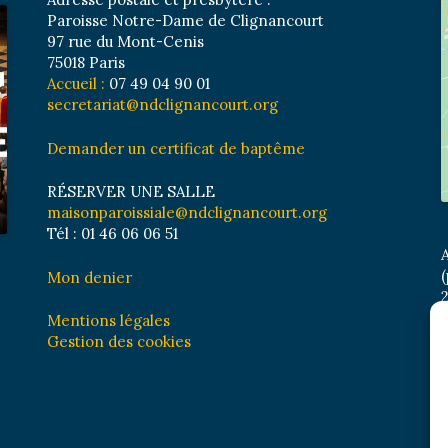
Paroisse Notre-Dame de Clignancourt
97 rue du Mont-Cenis
75018 Paris
Accueil :
07 49 04 90 01
secretariat@ndclignancourt.org
Demander un certificat de baptême
RÉSERVER UNE SALLE
maisonparoissiale@ndclignancourt.org
Tél : 01 46 06 06 51
A
(
Mon denier
2
M
Mentions légales
B
Gestion des cookies