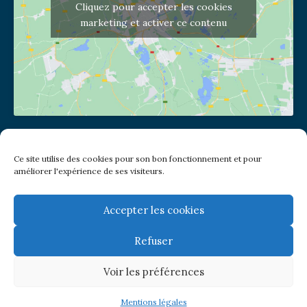
Cliquez pour accepter les cookies
marketing et activer ce contenu
Adresse de l'église
Ce site utilise des cookies pour son bon fonctionnement et pour
(pas de courrier à cette adresse)
améliorer l'expérience de ses visiteurs.
2 place Jules Joffrin - 75018
Metro: Jules Joffrin ou Simplon
Bus : Mairie du XVIII
Accepter les cookies
Refuser
Newsletter
Voir les préférences
© Paroisse Notre-Dame de Clignancourt
Mentions légales