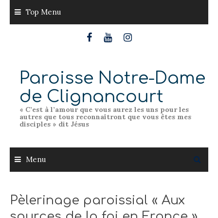
Skip
Top Menu
to
content
Paroisse Notre-Dame
de Clignancourt
« C’est à l’amour que vous aurez les uns pour les
autres que tous reconnaîtront que vous êtes mes
disciples » dit Jésus
Menu
Pèlerinage paroissial « Aux
sources de la foi en France »