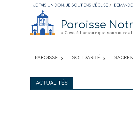
Skip
JE FAIS UN DON, JE SOUTIENS L’ÉGLISE
DEMANDER
to
content
Paroisse Not
« C’est à l’amour que vous aurez 
PAROISSE
SOLIDARITÉ
SACREM
ACTUALITÉS