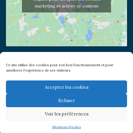
marketing et activer ce contenu
Adresse de l'église
Ce site utilise des cookies pour son bon fonctionnement et pour
(pas de courrier à cette adresse)
améliorer l'expérience de ses visiteurs.
2 place Jules Joffrin - 75018
Metro: Jules Joffrin ou Simplon
Bus : Mairie du XVIII
Accepter les cookies
Refuser
Newsletter
Voir les préférences
© Paroisse Notre-Dame de Clignancourt
Mentions légales