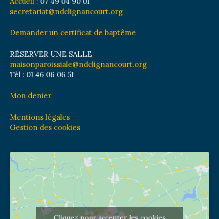
Accueil :
07 49 04 90 01
secretariat@ndclignancourt.org
Demander un certificat de baptême
RÉSERVER UNE SALLE
maisonparoissiale@ndclignancourt.org
Tél : 01 46 06 06 51
Mon denier
Mentions légales
Gestion des cookies
Cliquez pour accepter les cookies