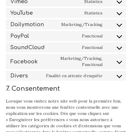
Vimeo
Statistics
fonts
Consent
service
to
google-
YouTube
Statistics
Consent
service
maps
to
vimeo
Dailymotion
Marketing/Tracking
Consent
service
to
youtube
PayPal
Functional
Consent
service
to
dailymotion
SoundCloud
Functional
Consent
service
to
paypal
Marketing/Tracking,
Facebook
service
Consent
Functional
soundcloud
to
Divers
Finalité en attente d’enquête
service
Consent
facebook
to
7. Consentement
service
divers
Lorsque vous visitez notre site web pour la première fois,
nous vous montrerons une fenêtre contextuelle avec une
explication sur les cookies. Dès que vous cliquez sur
« Enregistrer les préférences » vous nous autorisez à
utiliser les catégories de cookies et d’extensions que vous