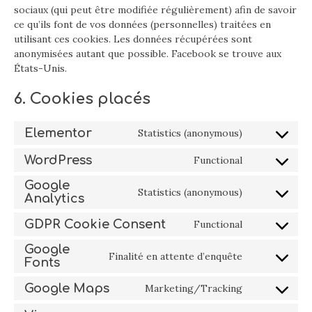
sociaux (qui peut être modifiée régulièrement) afin de savoir
ce qu’ils font de vos données (personnelles) traitées en
utilisant ces cookies. Les données récupérées sont
anonymisées autant que possible. Facebook se trouve aux
États-Unis.
6. Cookies placés
Elementor
Statistics (anonymous)
Consent
to
WordPress
Functional
Consent
service
to
elementor
Google
Statistics (anonymous)
service
Analytics
Consent
wordpress
to
GDPR Cookie Consent
Functional
service
Consent
google-
to
Google
Finalité en attente d’enquête
analytics
service
Fonts
Consent
gdpr-
to
Google Maps
Marketing/Tracking
cookie-
service
Consent
consent
google-
to