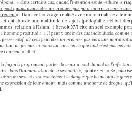
épond : « dans certains cas, quand l’intention est de réduire le ris
la peut quand même être un premier pas pour ouvrir la voie à une 
utrement
«
. Dans cet ouvrage réalisé avec un journaliste alleman
e
, et qui aborde une multitude de sujets (pédophilie, célibat des 
mmes, relation à l’Islam…) Benoît XVI cite un seul exemple pour
n
« homme prostitué ». « Il peut y avoir des cas individuels, com
un préservatif, où cela peut être un premier pas vers une moralisati
mettant de prendre à nouveau conscience que tout n’est pas permis 
ue l’on veut »
, dit-il.
 la façon à proprement parler de venir à bout du mal de l’infection
uire dans l’humanisation de la sexualité »,
ajoute-t-il.
« Se polarise
isation du sexe et c’est exactement le danger que beaucoup de gens c
 expression de leur amour, mais comme une sorte de drogue, qu’il
l.