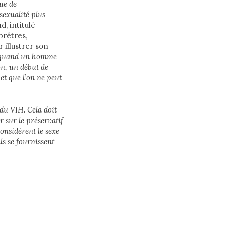
que de
sexualité plus
d, intitulé
prêtres,
 illustrer son
me quand un homme
on, un début de
et que l’on ne peut
 du VIH. Cela doit
r sur le préservatif
onsidèrent le sexe
s se fournissent