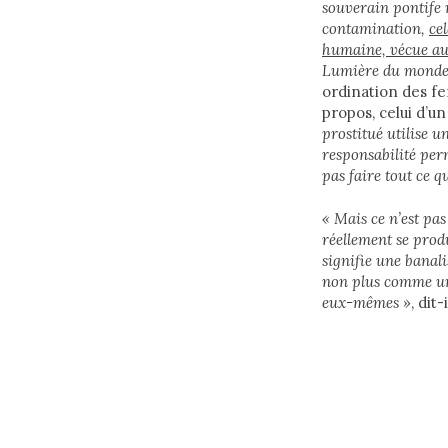
souverain pontife r
contamination,
ce
humaine, vécue a
Lumière du mond
ordination des fe
propos, celui d’u
prostitué utilise 
responsabilité per
pas faire tout ce q
« Mais ce n’est pas
réellement se prod
signifie une banal
non plus comme une
eux-mêmes »
, dit-i