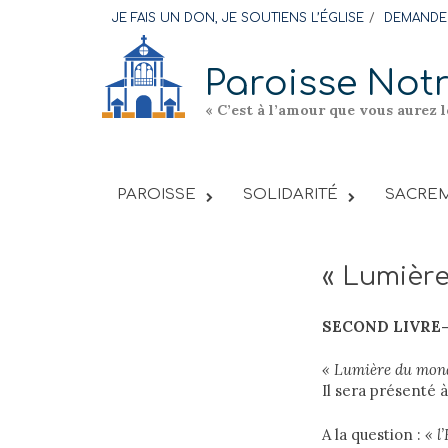
Skip
JE FAIS UN DON, JE SOUTIENS L’ÉGLISE
DEMANDER
to
content
Paroisse Not
« C’est à l’amour que vous aurez 
PAROISSE
SOLIDARITÉ
SACREM
« Lumièr
SECOND LIVRE-
« Lumière du monde.
Il sera présenté 
A la question :
« l