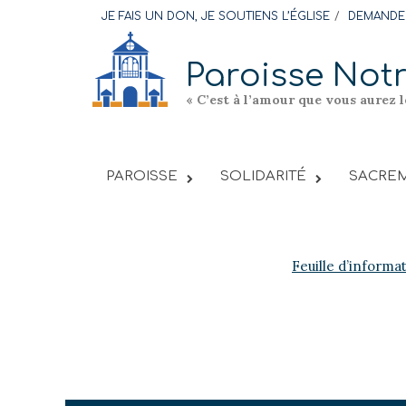
Skip
JE FAIS UN DON, JE SOUTIENS L’ÉGLISE
DEMANDER
to
content
Paroisse Not
« C’est à l’amour que vous aurez 
PAROISSE
SOLIDARITÉ
SACREM
Feuille d’informa