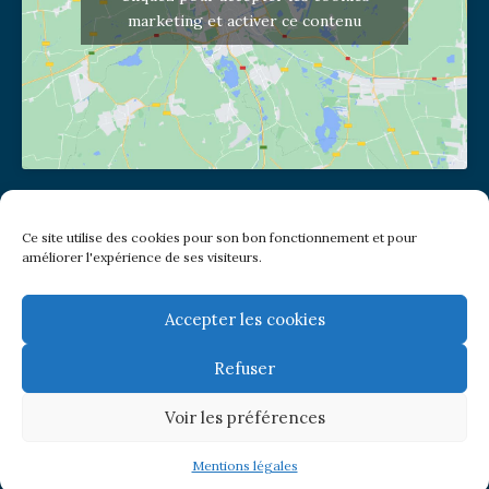
marketing et activer ce contenu
Adresse de l'église
Ce site utilise des cookies pour son bon fonctionnement et pour
(pas de courrier à cette adresse)
améliorer l'expérience de ses visiteurs.
2 place Jules Joffrin - 75018
Metro: Jules Joffrin ou Simplon
Bus : Mairie du XVIII
Accepter les cookies
Refuser
Newsletter
Voir les préférences
© Paroisse Notre-Dame de Clignancourt
Mentions légales