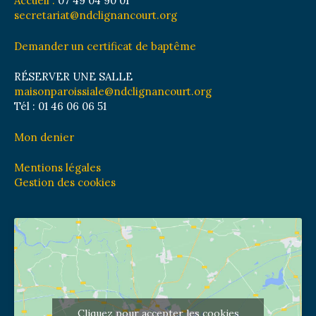
Accueil :
07 49 04 90 01
secretariat@ndclignancourt.org
Demander un certificat de baptême
RÉSERVER UNE SALLE
maisonparoissiale@ndclignancourt.org
Tél : 01 46 06 06 51
Mon denier
Mentions légales
Gestion des cookies
Cliquez pour accepter les cookies