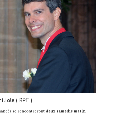
liale ( RPF )
 fiancés se rencontreront
deux samedis matin