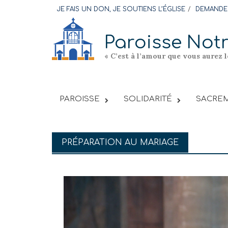
Skip
JE FAIS UN DON, JE SOUTIENS L’ÉGLISE
DEMANDER
to
content
Paroisse Not
« C’est à l’amour que vous aurez 
PAROISSE
SOLIDARITÉ
SACREM
PRÉPARATION AU MARIAGE