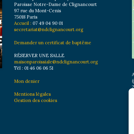
Paroisse Notre-Dame de Clignancourt
97 rue du Mont-Cenis
75018 Paris
Accueil :
07 49 04 90 01
secretariat@ndclignancourt.org
Demander un certificat de baptême
RÉSERVER UNE SALLE
maisonparoissiale@ndclignancourt.org
Tél : 01 46 06 06 51
A
(
Mon denier
2
M
Mentions légales
B
Gestion des cookies