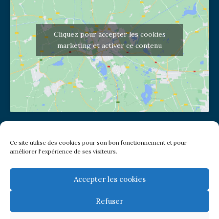
Cliquez pour accepter les cookies
marketing et activer ce contenu
Adresse de l'église
Ce site utilise des cookies pour son bon fonctionnement et pour
(pas de courrier à cette adresse)
améliorer l'expérience de ses visiteurs.
2 place Jules Joffrin - 75018
Metro: Jules Joffrin ou Simplon
Bus : Mairie du XVIII
Accepter les cookies
Refuser
Newsletter