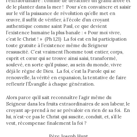
l’extraordinaire : comme de déraciner un grand arbre et
de le planter dans la mer ! Pour s’en convaincre et saisir
sur le vif la puissance de révolution qu’elle met en
œuvre, il suffit de vérifier, à l’école d’un croyant
authentique comme saint Paul, ce que devient
l’existence humaine la plus banale : « Pour moi vivre,
c’est le Christ ! » (Ph 1,21) La foi est en lui participation
toute gratuite à l’existence même du Seigneur
ressuscité.
C’est vraiment l’homme tout entier, corps,
esprit et cœur qui se trouve ainsi saisi, transformé,
soulevé, en sorte qu’il puisse, au sein du monde, vivre
déjà le règne de Dieu. La foi, c’est la Parole qui se
renouvelle, la vérité en expansion, la tentative de faire
refleurir l’Évangile à chaque génération.
Alors parce qu’il sait reconnaître l’agir même du
Seigneur dans les fruits extraordinaires de son labeur, le
croyant ap-prend à ne se prévaloir en rien de sa foi. En
lui, n’est-ce pas le Christ qui suscite, conduit, et, s’il le
veut, récompense finalement la foi ?
Père Joseph Hunt