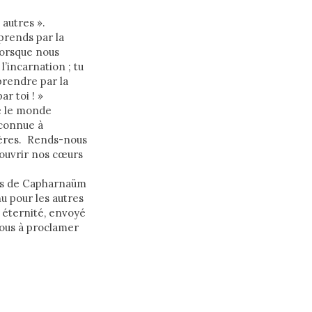
 autres ».
 prends par la
 lorsque nous
’incarnation ; tu
prendre par la
r toi ! »
de le monde
 connue à
sères. Rends-nous
 ouvrir nos cœurs
ants de Capharnaüm
u pour les autres
n éternité, envoyé
ous à proclamer