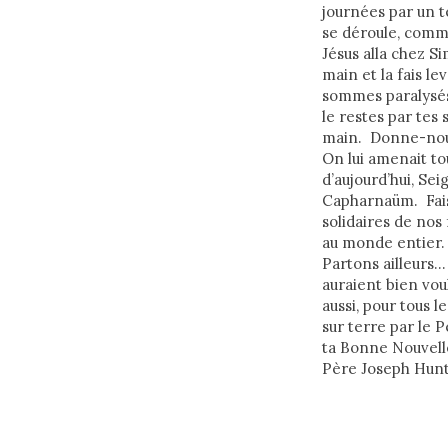
journées par un t
se déroule, comme
Jésus alla chez S
main et la fais l
sommes paralysés 
le restes par tes
main. Donne-nous 
On lui amenait to
d’aujourd’hui, Se
Capharnaüm. Fais
solidaires de nos
au monde entier.
Partons ailleurs…
auraient bien vou
aussi, pour tous l
sur terre par le
ta Bonne Nouvelle
Père Joseph Hun