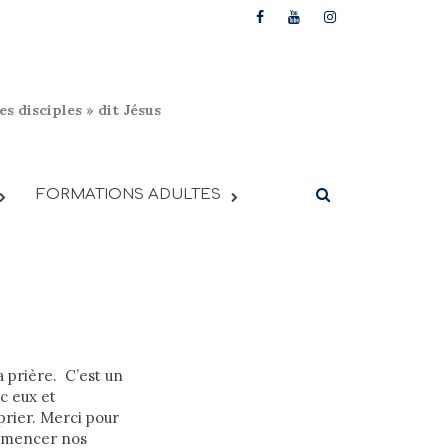
s disciples » dit Jésus
FORMATIONS ADULTES
 prière. C’est un
ec eux et
prier. Merci pour
ommencer nos