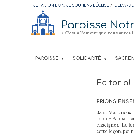
Skip
JE FAIS UN DON, JE SOUTIENS L’ÉGLISE
DEMANDER
to
content
Paroisse Not
« C’est à l’amour que vous aurez 
PAROISSE
SOLIDARITÉ
SACREM
Editorial
PRIONS ENS
Saint Marc nous d
jour de Sabbat ; a
enseigner. Le len
cette leçon, pou