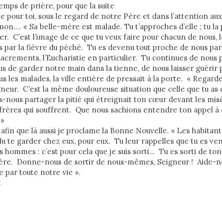
emps de prière, pour que la suite
 pour toi, sous le regard de notre Père et dans l’attention aux
imon…. « Sa belle-mère est malade. Tu t’approches d’elle ; tu la
ever. C’est l’image de ce que tu veux faire pour chacun de nous,
par la fièvre du péché. Tu es devenu tout proche de nous par l
 sacrements, l’Eucharistie en particulier. Tu continues de nous 
de garder notre main dans la tienne, de nous laisser guérir pa
us les malades, la ville entière de pressait à la porte. « Regar
igneur. C’est la même douloureuse situation que celle que tu as
-nous partager la pitié qui étreignait ton cœur devant les mi
 frères qui souffrent. Que nous sachions entendre ton appel à
 »
 afin que là aussi je proclame la Bonne Nouvelle. « Les habit
lu te garder chez eux, pour eux. Tu leur rappelles que tu es ven
es hommes : c’est pour cela que je suis sorti… Tu es sorti de to
 Père. Donne-nous de sortir de nous-mêmes, Seigneur ! Aide-n
 par toute notre vie ».
t